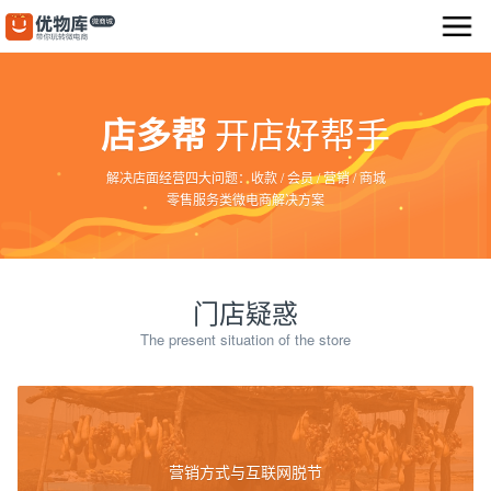
首页
开店好帮手
店多帮
产品功能
解决店面经营四大问题：收款 / 会员 / 营销 / 商城
解决方案
零售服务类微电商解决方案
餐饮行业
零售行业
母婴行业
门店疑惑
美容行业
The present situation of the store
烘焙行业
经典案例
招募伙伴
营销方式与互联网脱节
帮助中心