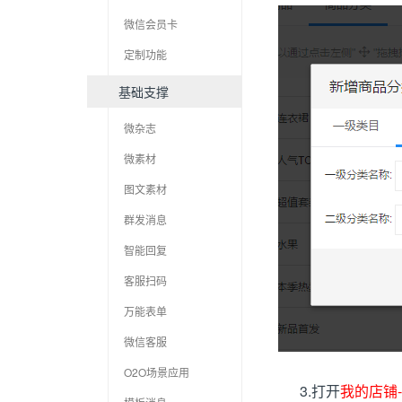
微信会员卡
定制功能
基础支撑
微杂志
微素材
图文素材
群发消息
智能回复
客服扫码
万能表单
微信客服
O2O场景应用
3.打开
我的店铺-